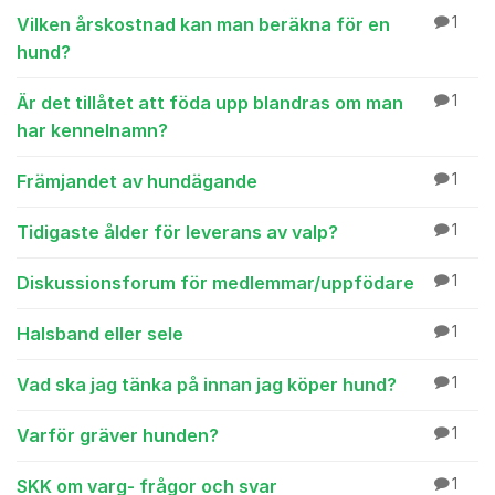
Vilken årskostnad kan man beräkna för en
1
hund?
Är det tillåtet att föda upp blandras om man
1
har kennelnamn?
Främjandet av hundägande
1
Tidigaste ålder för leverans av valp?
1
Diskussionsforum för medlemmar/uppfödare
1
Halsband eller sele
1
Vad ska jag tänka på innan jag köper hund?
1
Varför gräver hunden?
1
SKK om varg- frågor och svar
1