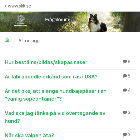
Hoppa till innehåll
www.skk.se
Alla inlägg
Alla inlägg
Hur bestäms/bildas/skapas raser
8
Är labradoodle erkänd som ras i USA?
5
Är det okej att slänga hundbajspåsar i en
4
”vanlig sopcontainer”?
Vad ska jag tänka på vid övertagande av
3
hund?
När ska valpen äta?
3