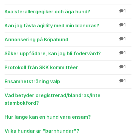
Kvalsterallergegiker och äga hund?
1
Kan jag tävla agillity med min blandras?
1
Annonsering på Köpahund
1
Söker uppfödare, kan jag bli fodervärd?
1
Protokoll från SKK kommittéer
1
Ensamhetsträning valp
1
Vad betyder oregistrerad/blandras/inte
stambokförd?
Hur länge kan en hund vara ensam?
Vilka hundar är "barnhundar"?