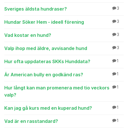
Sveriges äldsta hundraser?
3
Hundar Söker Hem - ideell förening
3
Vad kostar en hund?
3
Valp ihop med äldre, avvisande hund
3
Hur ofta uppdateras SKKs Hunddata?
1
Är American bully en godkänd ras?
1
Hur långt kan man promenera med tio veckors
1
valp?
Kan jag gå kurs med en kuperad hund?
1
Vad är en rasstandard?
1