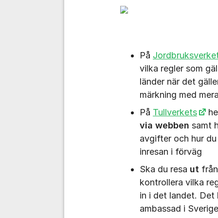
På
Jordbruksverke
vilka regler som gäl
länder när det gäll
märkning
På
Tullverkets
he
via webben
samt h
avgifter och hur du
inresan i förväg
Ska du resa
ut
från
kontrollera vilka r
in i det landet. De
ambassad i Sverige 