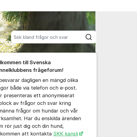
Sök bland alla inlägg
Sök
umet
lkommen till Svenska
nnelklubbens frågeforum!
 besvarar dagligen en mängd olika
ällningar för inlägg/kommentar
ågor både via telefon och e-post.
r presenteras ett anonymiserat
plock av frågor och svar kring
lmänna frågor om hundar och vår
rksamhet. Har du enskilda ärenden
m rör just dig och din hund,
lkommen att kontakta
SKK kansli