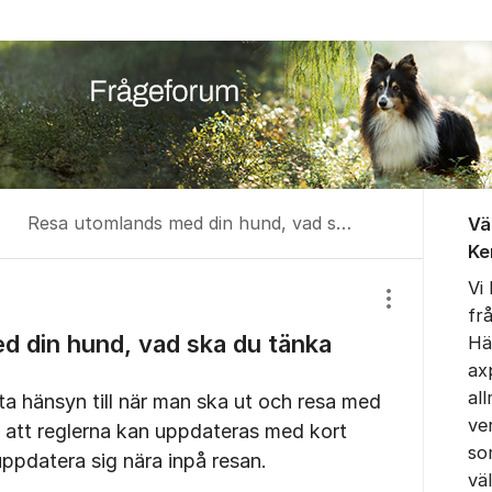
Om for
Resa utomlands med din hund, vad ska du tänka på?
Vä
Ke
Vi
Visa/dölj inst
fr
d din hund, vad ska du tänka
Hä
ax
al
ta hänsyn till när man ska ut och resa med
ve
 att reglerna kan uppdateras med kort
so
 uppdatera sig nära inpå resan.
vä