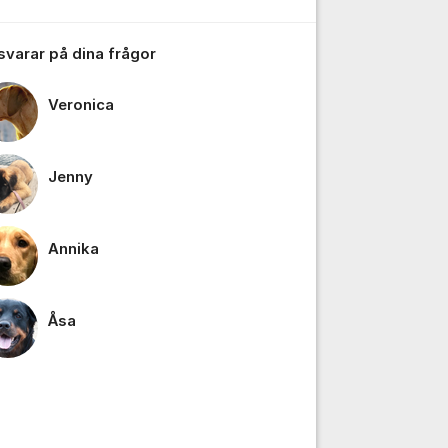
 svarar på dina frågor
Veronica
Jenny
Annika
Åsa