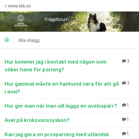
Hoppa till innehåll
www.skk.se
Alla inlägg
Alla inlägg
Hur kommer jag i kontakt med någon som
3
söker hane för parning?
Hur gammal måste en hanhund vara för att gå
3
i avel?
Hur gör man när man vill lägga en avelsspärr?
1
Avel på kroksvanssyskon?
1
Kan jag göra en provparning med utländsk
1