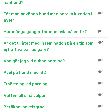
hanhund?
Får man använda hund med patella luxation i
1
avel?
Hur många gånger får man avla på en tik?
1
Är det tillåtet med insemination på en tik som
1
ej haft valpar tidigare?
Vad gör jag vid dubbelparning?
1
Avel på hund med IBD
1
Ersättning vid parning
1
Vatten till små valpar
1
Beräkna inavelsgrad
1