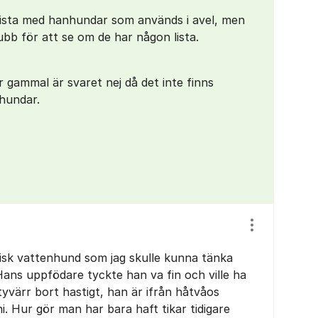
ista med hanhundar som används i avel, men
ubb för att se om de har någon lista.
 gammal är svaret nej då det inte finns
hundar.
Visa/dölj ins
isisk vattenhund som jag skulle kunna tänka
ans uppfödare tyckte han va fin och ville ha
yvärr bort hastigt, han är ifrån håtvåos
ni. Hur gör man har bara haft tikar tidigare