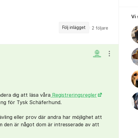
Vi
Följ inlägget
2
följare
Visa/dölj ins
dera dig att läsa våra
Registreringsregler
ing för Tysk Schäferhund.
ävling eller prov där andra har möjlighet att
m den är något dom är intresserade av att