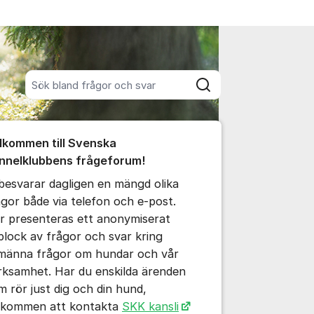
Sök bland alla inlägg
Sök
umet
lkommen till Svenska
te kommentaren
nnelklubbens frågeforum!
 besvarar dagligen en mängd olika
ällningar för inlägg/kommentar
ågor både via telefon och e-post.
r presenteras ett anonymiserat
plock av frågor och svar kring
lmänna frågor om hundar och vår
rksamhet. Har du enskilda ärenden
m rör just dig och din hund,
lkommen att kontakta
SKK kansli