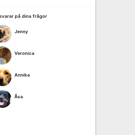
 svarar på dina frågor
Jenny
Veronica
tällningar för inlägg/kommentar
Annika
Åsa