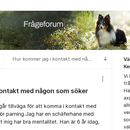
Om for
Hur kommer jag i kontakt med någon som söker hane för parning?
Vä
Till senas
Ke
Vi
Visa/dölj inst
fr
kontakt med någon som söker
Hä
ax
al
går tillväga för att komma i kontakt med
ve
ör parning.Jag har en schäferhane med
so
 mig har bra mentalitet. Han är 6 år idag,
vä