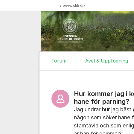
Hoppa till innehåll
www.skk.se
Forum
Avel & Uppfödning
Hur kommer jag i 
hane för parning?
Jag undrar hur jag bäst 
någon som söker hane f
stamtavla och som enligt
är han för gammal?