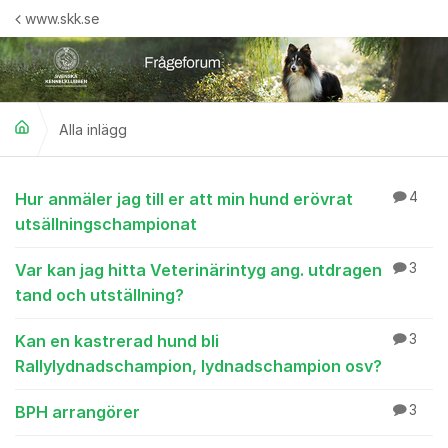
Hoppa till innehåll
www.skk.se
Alla inlägg
Alla inlägg
Hur anmäler jag till er att min hund erövrat
4
utsällningschampionat
Var kan jag hitta Veterinärintyg ang. utdragen
3
tand och utställning?
Kan en kastrerad hund bli
3
Rallylydnadschampion, lydnadschampion osv?
BPH arrangörer
3