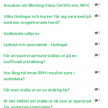
Ansökan om Working Class Certificate, WCC
1
Vilka tävlingar och kurser får jag vara med på
1
med min oregistrerade hund?
Godkända vallprov
1
Lydnad och specialsök - tävlingar
1
Får en kastrerad hund ställas ut på en
1
inofficiell utställning?
Hur lång tid innan BPH resultat syns i
1
avelsdata?
Får man ställa ut en ev dräktig tik?
1
Är det tillåtet att ställa ut tik som är opererad
1
för godartad juvertumör?