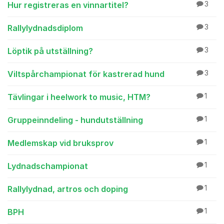
Hur registreras en vinnartitel?
3
Rallylydnadsdiplom
3
Löptik på utställning?
3
Viltspårchampionat för kastrerad hund
3
Tävlingar i heelwork to music, HTM?
1
Gruppeinndeling - hundutställning
1
Medlemskap vid bruksprov
1
Lydnadschampionat
1
Rallylydnad, artros och doping
1
BPH
1