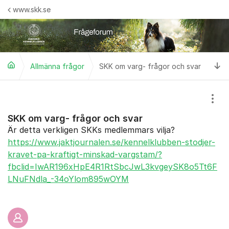
Hoppa till innehåll
www.skk.se
Ti
Allmänna frågor
SKK om varg- frågor och svar
Visa
SKK om varg- frågor och svar
Är detta verkligen SKKs medlemmars vilja?
https://www.jaktjournalen.se/kennelklubben-stodjer-
kravet-pa-kraftigt-minskad-vargstam/?
fbclid=IwAR196xHpE4R1RtSbcJwL3kvgeySK8o5Tt6F
LNuFNdla_-34oYlom895wOYM