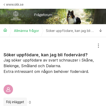
Hoppa till innehåll
www.skk.se
Ti
Allmänna frågor
Söker uppfödare, kan jag bli fodervärd?
Visa
Söker uppfödare, kan jag bli fodervärd?
Jag söker uppfödare av svart schnauzer i Skåne,
Blekinge, Småland och Dalarna.
Extra intressant om någon behöver fodervärd.
Följ inlägget
0