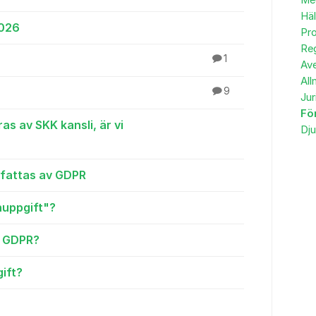
Me
Häl
2026
Pro
Reg
1
Av
All
9
Jur
Fö
s av SKK kansli, är vi
Dju
efattas av GDPR
nuppgift"?
a GDPR?
ift?