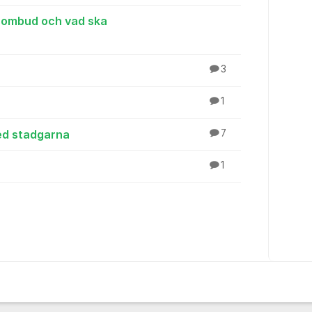
sombud och vad ska
3
1
med stadgarna
7
1