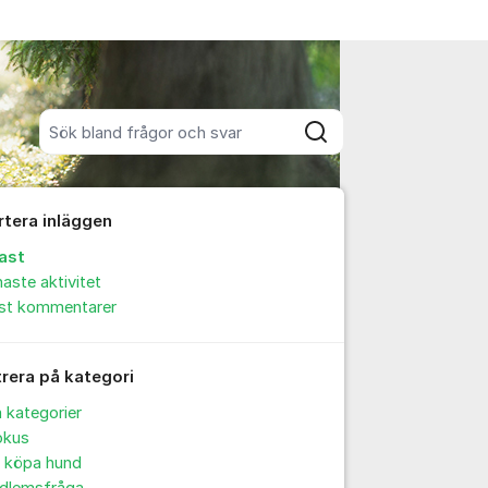
Sök bland alla inlägg
Sök
rtera inläggen
ast
aste aktivitet
est kommentarer
trera på kategori
a kategorier
okus
t köpa hund