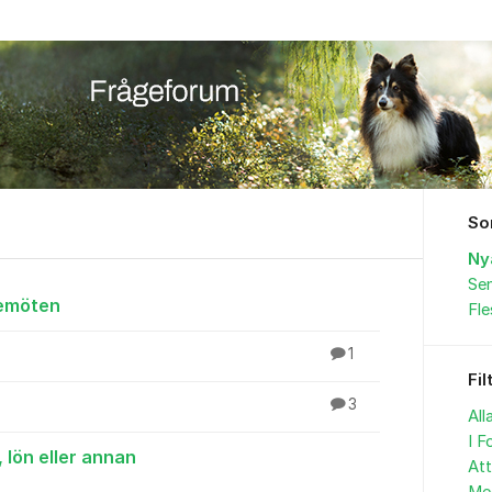
So
Ny
Sen
gemöten
Fl
1
Fil
3
All
I F
 lön eller annan
At