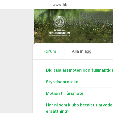
Hoppa till innehåll
www.skk.se
Forum
Alla inlägg
Alla inlägg
Digitala årsmöten och fullmäkti
Styrelseprotokoll
Motion till årsmöte
Har ni som klubb betalt ut arvode,
ersättning?