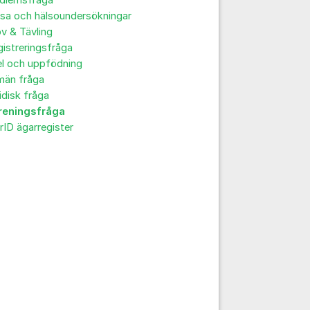
dlemsfråga
sa och hälsoundersökningar
v & Tävling
istreringsfråga
el och uppfödning
män fråga
idisk fråga
reningsfråga
rID ägarregister