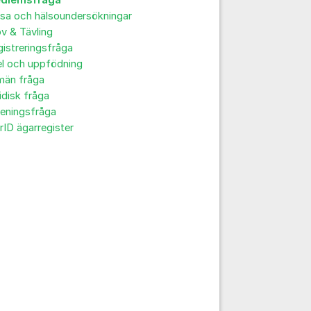
dlemsfråga
sa och hälsoundersökningar
v & Tävling
istreringsfråga
el och uppfödning
män fråga
idisk fråga
reningsfråga
rID ägarregister