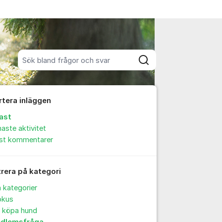
Sök bland alla inlägg
Sök
rtera inläggen
ast
aste aktivitet
est kommentarer
trera på kategori
a kategorier
okus
t köpa hund