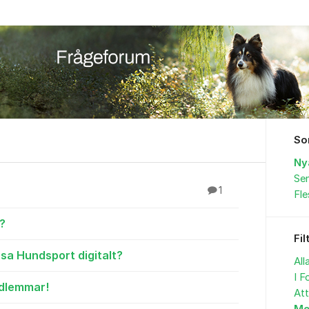
So
Ny
Sen
1
Fl
?
Fil
äsa Hundsport digitalt?
All
I F
edlemmar!
At