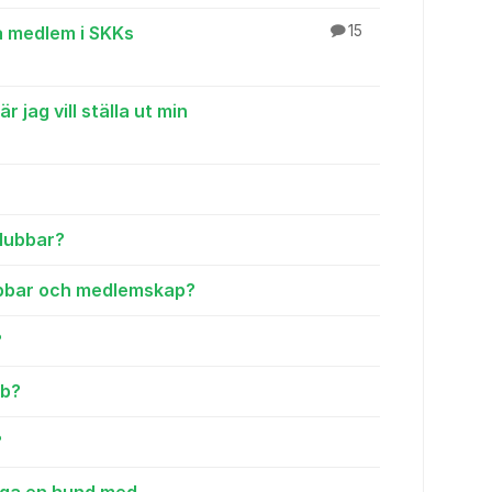
a medlem i SKKs
15
r jag vill ställa ut min
klubbar?
lubbar och medlemskap?
?
bb?
?