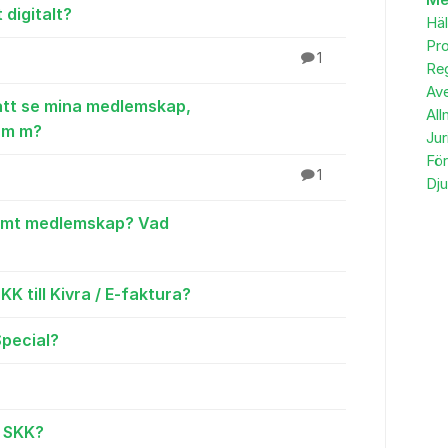
Me
 digitalt?
Häl
Pro
1
Reg
Av
 att se mina medlemskap,
All
 m m?
Jur
Fö
1
Dju
samt medlemskap? Vad
K till Kivra / E-faktura?
Special?
i SKK?