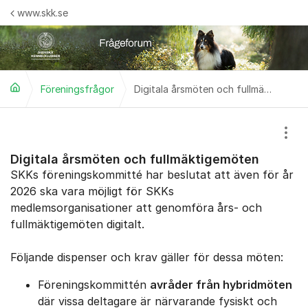
Hoppa till innehåll
www.skk.se
Föreningsfrågor
Digitala årsmöten och fullmäktigemöten
Visa
Digitala årsmöten och fullmäktigemöten
SKKs föreningskommitté har beslutat att även för år
2026 ska vara möjligt för SKKs
medlemsorganisationer att genomföra års- och
fullmäktigemöten digitalt.
Följande dispenser och krav gäller för dessa möten:
Föreningskommittén
avråder från hybridmöten
där vissa deltagare är närvarande fysiskt och