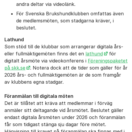
andra deltar via videolänk.
För Svenska Brukshundklubben omfattas även
de medlemsmöten, som stadgarna kräver, i
beslutet.
Lathund
Som stöd till de klubbar som arrangerar digitala års-
eller fullmäktigemöten finns det en
lathund
för
digitalt årsmöte via videokonferens i
Föreningspaketet
på skk.se
. Notera dock att de tider som gäller för år
2026 års- och fullmäktigemöten är de som framgår
av klubbens egna stadgar.
Föranmälan till digitala möten
Det är tillåtet att kräva att medlemmar i förväg
anmäler sitt deltagande vid årsmötet. Beslutet gäller
endast digitala årsmöten under 2026 och föranmälan
får som tidigast stänga sju dagar före mötet.
Hänvisning till kravet på föranmälan ska finnas med i