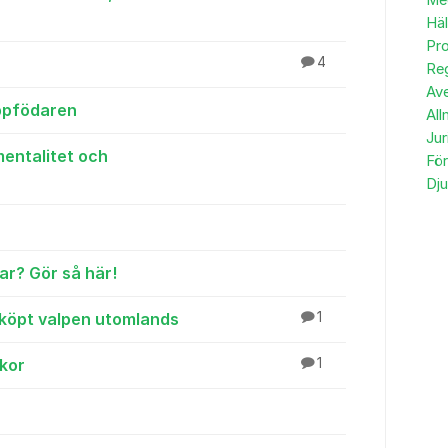
Me
Häl
Pro
4
Reg
Av
uppfödaren
All
Jur
mentalitet och
Fö
Dju
ar? Gör så här!
 köpt valpen utomlands
1
ckor
1