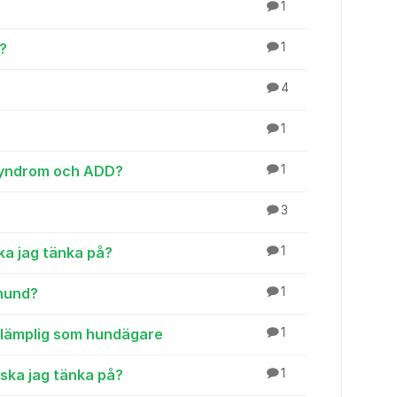
1
l?
1
4
1
Syndrom och ADD?
1
3
ka jag tänka på?
1
 hund?
1
a lämplig som hundägare
1
 ska jag tänka på?
1