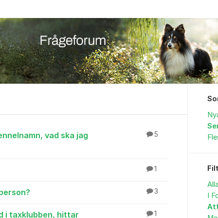
So
Ny
Se
ennelnamn, vad ska jag
5
Fl
Fil
1
All
tperson?
3
I F
At
i taxklubben, hittar
1