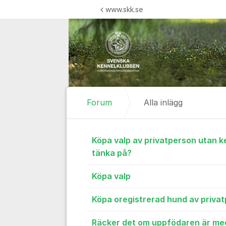
Hoppa till innehåll
www.skk.se
Forum
Alla inlägg
Alla inlägg
Köpa valp av privatperson utan k
tänka på?
Köpa valp
Köpa oregistrerad hund av priva
Räcker det om uppfödaren är med 