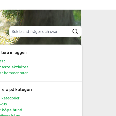
Sök bland alla inlägg
Sök
rtera inläggen
ast
naste aktivitet
est kommentarer
trera på kategori
a kategorier
okus
t köpa hund