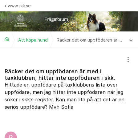
Hoppa till innehåll
www.skk.se
Ti
Att köpa hund
Räcker det om uppfödaren är med i taxklubben, hittar inte uppfödaren i skk.
Visa
Räcker det om uppfödaren är med i
taxklubben, hittar inte uppfödaren i skk.
Hittade en uppfödare på taxklubbens lista över
uppfödare, men jag hittar inte uppfödaren när jag
söker i skk:s register. Kan man lita på att det är en
seriös uppfödare? Mvh Sofia