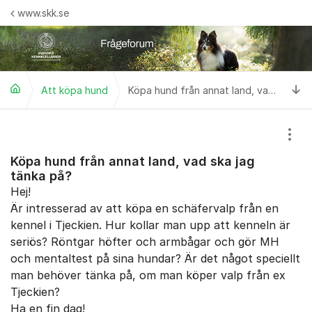
Hoppa till innehåll
www.skk.se
Ti
Att köpa hund
Köpa hund från annat land, vad ska jag tänka på?
Visa
Köpa hund från annat land, vad ska jag
tänka på?
Hej!
Är intresserad av att köpa en schäfervalp från en
kennel i Tjeckien. Hur kollar man upp att kenneln är
seriös? Röntgar höfter och armbågar och gör MH
och mentaltest på sina hundar? Är det något speciellt
man behöver tänka på, om man köper valp från ex
Tjeckien?
Ha en fin dag!