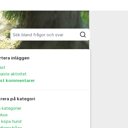
Sök bland alla inlägg
Sök
rtera inläggen
ast
aste aktivitet
est kommentarer
trera på kategori
a kategorier
okus
t köpa hund