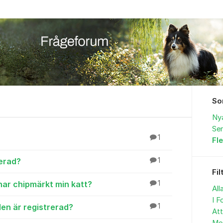
So
Ny
Sen
1
Fl
rerad?
1
Fil
har chipmärkt min katt?
1
All
I F
den är registrerad?
1
At