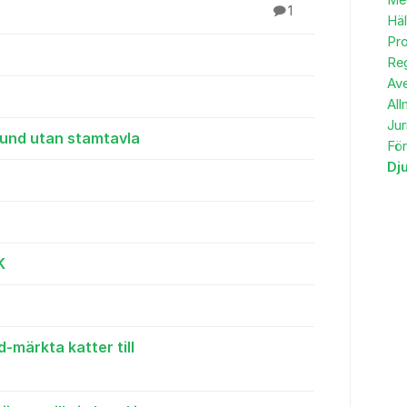
Me
1
Häl
Pro
Reg
Av
All
Jur
hund utan stamtavla
Fö
Dj
K
-märkta katter till