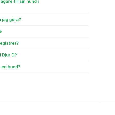
gare till sin hund i
a jag göra?
e
registret?
i DjurID?
a en hund?