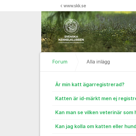
Hoppa till innehåll
www.skk.se
Forum
Alla inlägg
Alla inlägg
Är min katt ägarregistrerad?
Katten är id-märkt men ej regist
Kan man se vilken veterinär som 
Kan jag kolla om katten eller hun