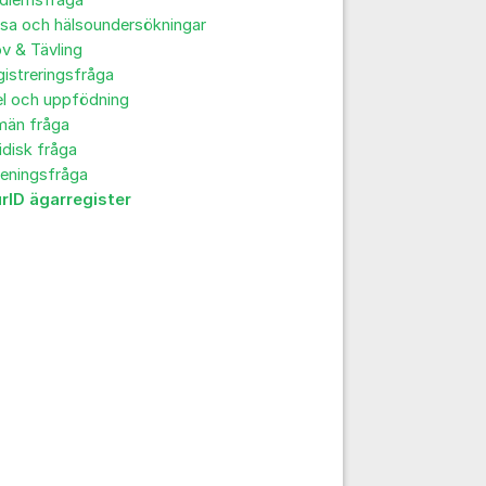
dlemsfråga
sa och hälsoundersökningar
v & Tävling
istreringsfråga
el och uppfödning
män fråga
idisk fråga
reningsfråga
urID ägarregister