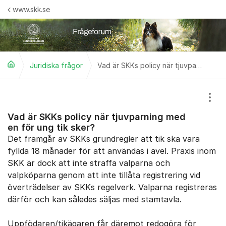
Hoppa till innehåll
www.skk.se
Juridiska frågor
Vad är SKKs policy när tjuvparning med en för ung tik sker?
Visa
Vad är SKKs policy när tjuvparning med
en för ung tik sker?
Det framgår av SKKs grundregler att tik ska vara
fyllda 18 månader för att användas i avel. Praxis inom
SKK är dock att inte straffa valparna och
valpköparna genom att inte tillåta registrering vid
överträdelser av SKKs regelverk. Valparna registreras
därför och kan således säljas med stamtavla.
Uppfödaren/tikägaren får däremot redogöra för