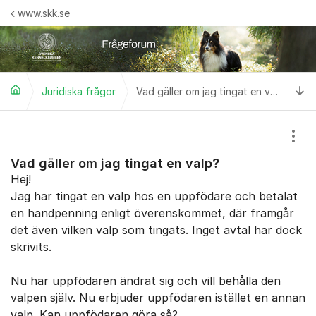
Hoppa till innehåll
www.skk.se
Ti
Juridiska frågor
Vad gäller om jag tingat en valp?
Visa
Vad gäller om jag tingat en valp?
Hej!
Jag har tingat en valp hos en uppfödare och betalat
en handpenning enligt överenskommet, där framgår
det även vilken valp som tingats. Inget avtal har dock
skrivits.
Nu har uppfödaren ändrat sig och vill behålla den
valpen själv. Nu erbjuder uppfödaren istället en annan
valp. Kan uppfödaren göra så?