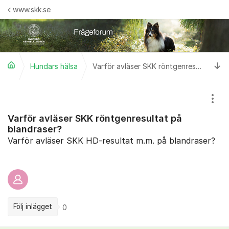
Hoppa till innehåll
www.skk.se
Ti
Hundars hälsa
Varför avläser SKK röntgenresultat på blandraser?
Visa
Varför avläser SKK röntgenresultat på
blandraser?
Varför avläser SKK HD-resultat m.m. på blandraser?
Följ inlägget
0