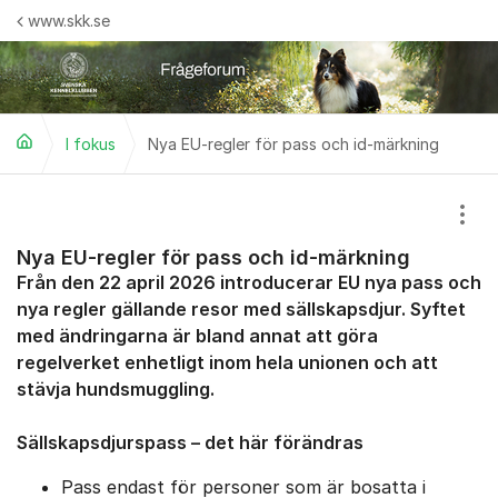
Hoppa till innehåll
www.skk.se
I fokus
Nya EU‑regler för pass och id‑märkning
Visa
Nya EU‑regler för pass och id‑märkning
Från den 22 april 2026 introducerar EU nya pass och
nya regler gällande resor med sällskapsdjur. Syftet
med ändringarna är bland annat att göra
regelverket enhetligt inom hela unionen och att
stävja hundsmuggling.
Sällskapsdjurspass – det här förändras
Pass endast för personer som är bosatta i