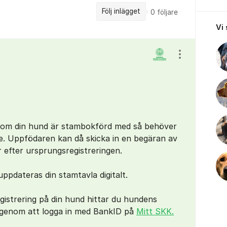
Följ inlägget
0
följare
Vi
Visa/dölj ins
som din hund är stambokförd med så behöver
e. Uppfödaren kan då skicka in en begäran av
 efter ursprungsregistreringen.
uppdateras din stamtavla digitalt.
gistrering på din hund hittar du hundens
 genom att logga in med BankID på
Mitt SKK.