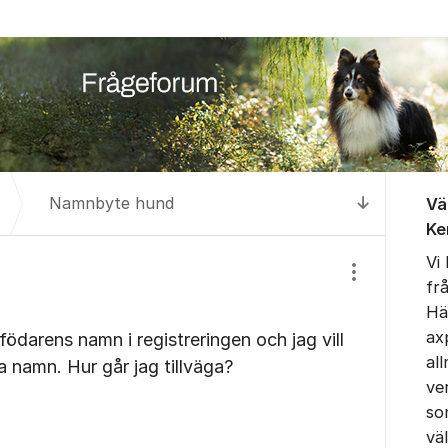
Om for
Namnbyte hund
Vä
Till senas
Ke
Vi
Visa/dölj inst
fr
Hä
ax
födarens namn i registreringen och jag vill
al
ga namn. Hur går jag tillväga?
ve
so
vä