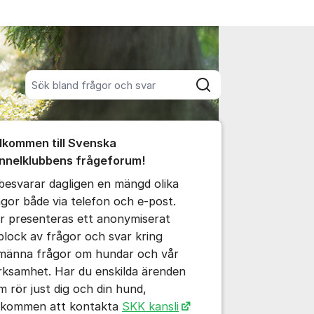
Sök bland alla inlägg
Sök
umet
lkommen till Svenska
te kommentaren
nnelklubbens frågeforum!
 besvarar dagligen en mängd olika
ällningar för inlägg/kommentar
ågor både via telefon och e-post.
r presenteras ett anonymiserat
plock av frågor och svar kring
lmänna frågor om hundar och vår
rksamhet. Har du enskilda ärenden
m rör just dig och din hund,
lkommen att kontakta
SKK kansli