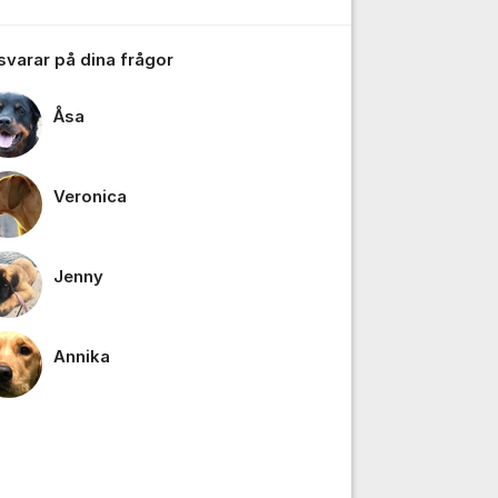
 svarar på dina frågor
Åsa
tällningar för inlägg/kommentar
Veronica
Jenny
Annika