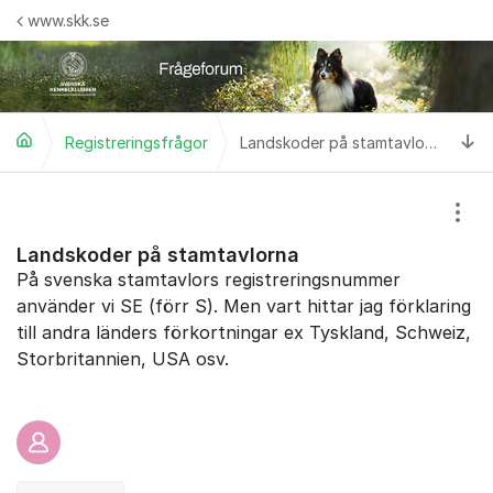
Hoppa till innehåll
www.skk.se
Ti
Registreringsfrågor
Landskoder på stamtavlorna
Visa
Landskoder på stamtavlorna
På svenska stamtavlors registreringsnummer
använder vi SE (förr S). Men vart hittar jag förklaring
till andra länders förkortningar ex Tyskland, Schweiz,
Storbritannien, USA osv.