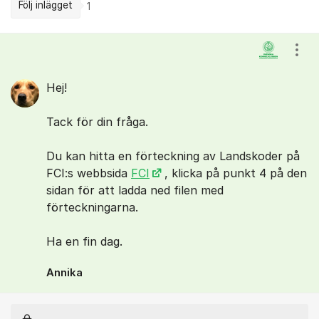
Följ inlägget
1
Kommentarer
Visa
Hej!
Tack för din fråga.
Du kan hitta en förteckning av Landskoder på
FCI:s webbsida
FCI
, klicka på punkt 4 på den
sidan för att ladda ned filen med
förteckningarna.
Ha en fin dag.
Annika