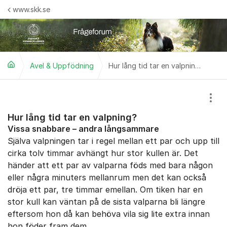
Hoppa till innehåll
www.skk.se
Avel & Uppfödning
Hur lång tid tar en valpning?
Visa
Hur lång tid tar en valpning?
Vissa snabbare – andra långsammare
Själva valpningen tar i regel mellan ett par och upp till
cirka tolv timmar avhängt hur stor kullen är. Det
händer att ett par av valparna föds med bara någon
eller några minuters mellanrum men det kan också
dröja ett par, tre timmar emellan. Om tiken har en
stor kull kan vän­tan på de sista valparna bli längre
eftersom hon då kan behöva vila sig lite extra innan
hon föder fram dem.