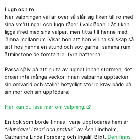
Lugn och ro
När valpningen väl är över så slår sig tiken till ro med
sina småttingar och lugn råder i valplådan. Låt tiken
ligga ifred med sina valpar, men titta till henne med
jämna mellanrum. Visar hon att hon vill ha sällskap så
sitt hos henne en stund och sov gärna i samma rum
åtmins­tone de första tre, fyra nätterna.
Passa själv på att njuta av lugnet innan stormen, det
dröjer inte många veckor innan valparna upptäcker
sin omvärld och ställer betydligt större krav både på
sin mor och sin uppfödare!
Här kan du läsa mer om valpning.
En bok som borde finnas i varje uppfödares hem är
”Hundavel i teori och praktik”
av Åsa Lindholm,
Catharina Linde Forsberg och Ingalill Blixt.
Den finns