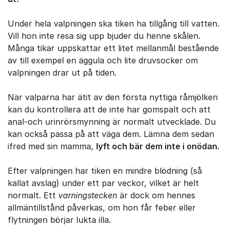
Under hela valpningen ska tiken ha tillgång till vat­ten.
Vill hon inte resa sig upp bjuder du henne skålen.
Många tikar uppskattar ett litet mellanmål bestående
av till exempel en äggula och lite druvsocker om
valpningen drar ut på tiden.
När valparna har ätit av den första nyttiga råmjölken
kan du kontrollera att de inte har gomspalt och att
anal-och urinrörsmynning är normalt utvecklade. Du
kan också passa på att väga dem. Lämna dem sedan
ifred med sin mamma,
lyft och bär dem inte i onödan.
Efter valpningen har tiken en mindre blödning (så
kallat avslag) under ett par veckor, vilket är helt
normalt. Ett
var­ningstecken
är dock om hennes
allmäntillstånd påver­kas, om hon får feber eller
flytningen börjar lukta illa.