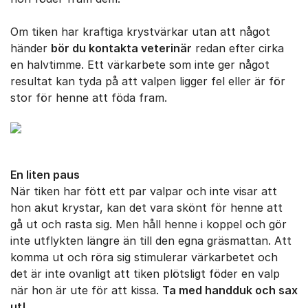
Om tiken har kraftiga krystvärkar utan att något
hän­der
bör du kontakta veterinär
redan efter cirka
en halv­timme. Ett värkarbete som inte ger något
resultat kan tyda på att valpen ligger fel eller är för
stor för henne att föda fram.
En liten paus
När tiken har fött ett par valpar och inte visar att
hon akut krystar, kan det vara skönt för henne att
gå ut och rasta sig. Men håll henne i koppel och gör
inte utflyk­ten längre än till den egna gräsmattan. Att
komma ut och röra sig stimulerar värkarbetet och
det är inte ovanligt att tiken plötsligt föder en valp
när hon är ute för att kissa.
Ta med handduk och sax
ut!