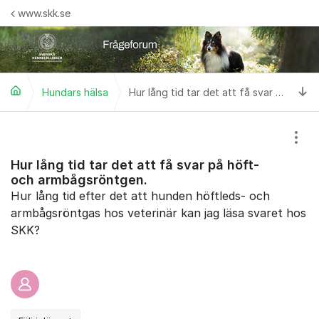
Hoppa till innehåll
www.skk.se
Ti
Hundars hälsa
Hur lång tid tar det att få svar på höft- och armbågsröntgen.
Visa
Hur lång tid tar det att få svar på höft-
och armbågsröntgen.
Hur lång tid efter det att hunden höftleds- och
armbågsröntgas hos veterinär kan jag läsa svaret hos
SKK?