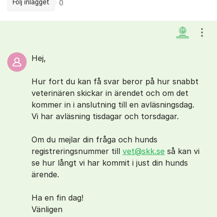
Följ inlägget
0
Kommentarer
Visa
Hej,
Hur fort du kan få svar beror på hur snabbt
veterinären skickar in ärendet och om det
kommer in i anslutning till en avläsningsdag.
Vi har avläsning tisdagar och torsdagar.
Om du mejlar din fråga och hunds
registreringsnummer till
vet@skk.se
så kan vi
se hur långt vi har kommit i just din hunds
ärende.
Ha en fin dag!
Vänligen