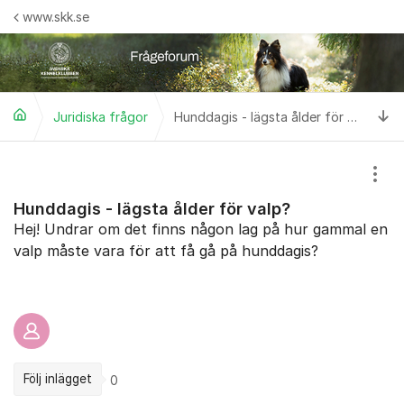
Hoppa till innehåll
www.skk.se
Ti
Juridiska frågor
Hunddagis - lägsta ålder för valp?
Visa
Hunddagis - lägsta ålder för valp?
Hej! Undrar om det finns någon lag på hur gammal en
valp måste vara för att få gå på hunddagis?
Följ inlägget
0