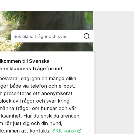
Sök bland alla inlägg
Sök
umet
lkommen till Svenska
nnelklubbens frågeforum!
 besvarar dagligen en mängd olika
ällningar för inlägg/kommentar
ågor både via telefon och e-post.
r presenteras ett anonymiserat
plock av frågor och svar kring
lmänna frågor om hundar och vår
rksamhet. Har du enskilda ärenden
m rör just dig och din hund,
lkommen att kontakta
SKK kansli