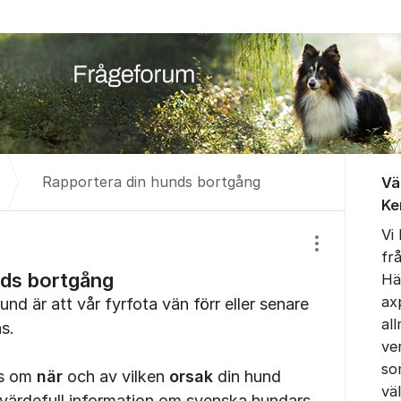
Om for
Rapportera din hunds bortgång
Vä
Ke
Vi
Visa/dölj inst
fr
nds bortgång
Hä
ax
nd är att vår fyrfota vän förr eller senare
al
as.
ve
so
ss om
när
och av vilken
orsak
din hund
vä
 värdefull information om svenska hundars