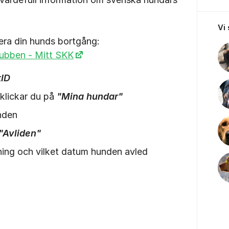
Vi
tera din hunds bortgång:
ubben - Mitt SKK
ID
 klickar du på
"Mina hundar"
unden
"Avliden"
dning och vilket datum hunden avled