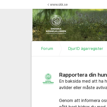
Hoppa till innehåll
www.skk.se
Forum
DjurID ägarregister
Rapportera din hu
En baksida med att ha hu
avlider eller måste avliv
Genom att informera o
gått bort bidrar du med