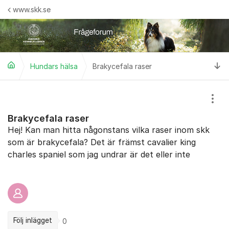
Hoppa till innehåll
www.skk.se
Ti
Hundars hälsa
Brakycefala raser
Visa
Brakycefala raser
Hej! Kan man hitta någonstans vilka raser inom skk
som är brakycefala? Det är främst cavalier king
charles spaniel som jag undrar är det eller inte
Följ inlägget
0